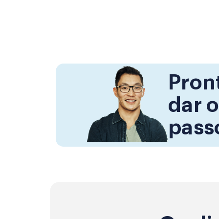
Pron
dar 
pass