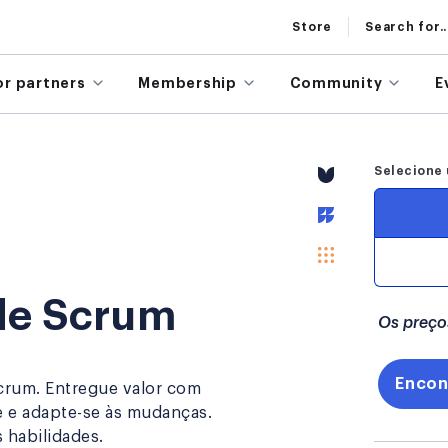
Store
Search for..
or partners
Membership
Community
E
Selecione 
de Scrum
Os preço
Encon
rum. Entregue valor com
e e adapte-se às mudanças.
 habilidades.