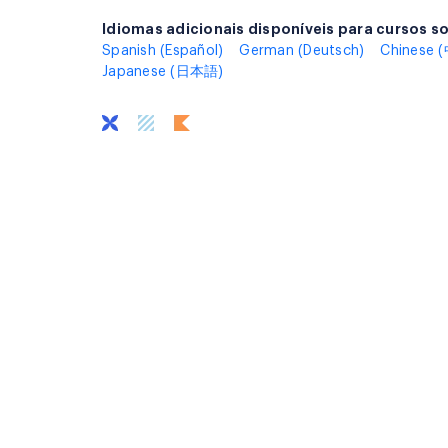
Idiomas adicionais disponíveis para cursos s
Idiomas adicionais disponíveis para cursos 
Spanish (Español)
German (Deutsch)
Chinese
Japanese (日本語)