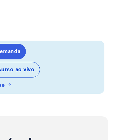
demanda
urso ao vivo
ipe