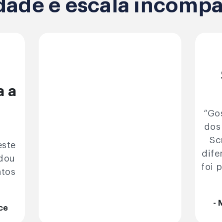
dade e escala incompa
a a
“Go
dos
Sc
este
dife
udou
foi 
ntos
- 
ce