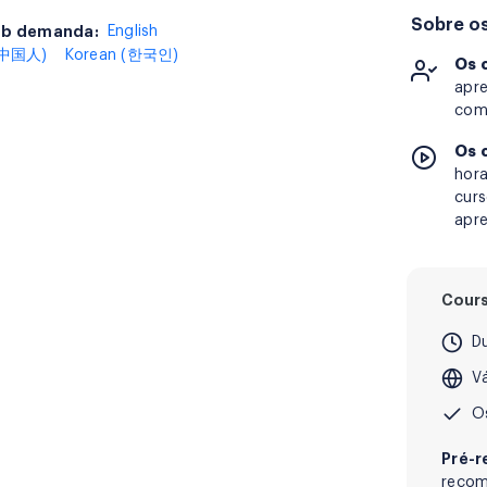
Sobre os
ob demanda:
sob demanda:
English
 (中国人)
Korean (한국인)
Os 
apre
com 
Os 
hora
curs
apre
Cour
D
Vá
O
Pré-r
recom