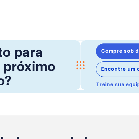
to para
Compre sob 
o próximo
Encontre um c
o?
Treine sua equ