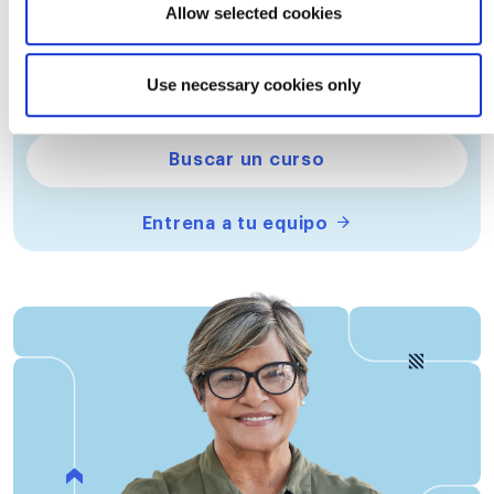
Allow selected cookies
Da la bienvenida a la IA en tu equipo ágil y transforma
tu forma de trabajar.
Use necessary cookies only
Comprar curso a demanda
Buscar un curso
Entrena a tu equipo