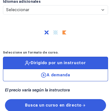
Idiomas adicionales disponibles para cursos a demanda:
Idiomas adicionales
Seleccione un formato de curso.
Dirigido por un instructor
A demanda
El precio varía según la instructora
Busca un curso en directo