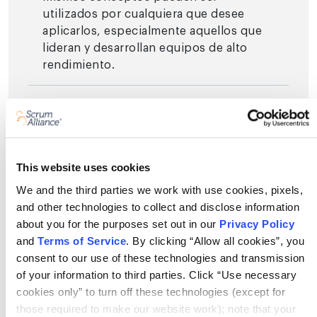
utilizados por cualquiera que desee
aplicarlos, especialmente aquellos que
lideran y desarrollan equipos de alto
rendimiento.
¿Qué obtendré de este curso?
¿Qué herramientas de IA se
cubrirán?
This website uses cookies
We and the third parties we work with use cookies, pixels,
and other technologies to collect and disclose information
¿Puedo tomar este curso si no
about you for the purposes set out in our
Privacy Policy
tengo la certificación Certified
and
Terms of Service
. By clicking “Allow all cookies”, you
ScrumMaster?
consent to our use of these technologies and transmission
of your information to third parties. Click “Use necessary
¿La IA reemplazará a los scrum
cookies only” to turn off these technologies (except for
those required to make our website work); note that your
masters?