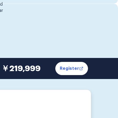
ed
ar
￥219,999
Register