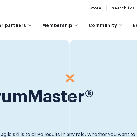
Store
Search for..
or partners
Membership
Community
E
crumMaster®
gile skills to drive results in any role, whether you want to