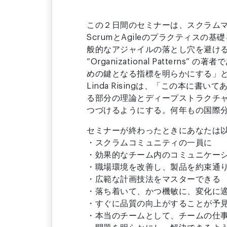
この２日間のセミナーは、スクラム
ScrumとAgileのプラクティス
般的なアジャイルの落とし穴を避けること
“Organizational Patter
めの鍵となる指標を明らかにする」と言
Linda Risingは、「この本
る部分の理論とディープストラクチ
つづけるようにする。何年もの国際
セミナーが終わったときにあなたは
・スクラムコミュニティの一員に
・効果的なチーム内のコミュニケー
・職場環境を改善し、製品を約束通
・広範な計画技法をマスターできる
・落ち着いて、かつ機敏に、変化に
・すぐに品質の向上がすることが予
・本当のチームとして、チームの仕