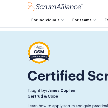
For individuals
For teams
F
Certified S
Taught by:
James Coplien
Gertrud & Cope
Learn how to apply scrum and gain practical a