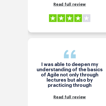
informative and helped
Read full review
deepen my understanding of
Scrum.
I was able to deepen my
understanding of the basics
of Agile not only through
lectures but also by
practicing through
workshops. Additionally, the
following points were also
Read full review
very positive in my