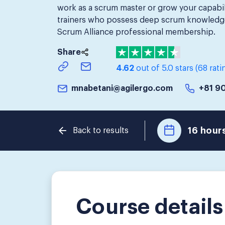
work as a scrum master or grow your capabil
trainers who possess deep scrum knowledge.
Scrum Alliance professional membership.
Share
4.62
out of 5.0 stars
(68 rati
mnabetani@agilergo.com
+81 9
16 hours
Back to results
Course details