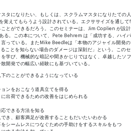
マスタになりたい、もしくは、スクラムマスタになりたての
の基礎を覚えてもらうよう設計されている。エクササイズを通し
ができるだろう。このセミナーは、Jim Coplien が設計
ns” の著者である。この本について、Pete Behrem は「成功
っている。またMike Beedleは「本物のアジャイル開発
に書いてあることを知らない場合のダメージは深刻だ」という。こ
ャを学び、機械的な暗記や聞きかじりではなく、卓越したソ
分散開発での幅広い経験にも基づいている。
以下のことができるようになっている
ションをおこなう道具立てを得る
りに出荷できるための改善をはじめられる
適応できる方法を知る
見でき、顧客満足が改善することもだいたいわかる
事をシームレスにつなぐための手助けをするスキルをもつ